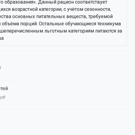
го образования». Данный рацион соответствует
хся возрастной категории, с учётом сезонности,
ества основных питательных веществ, требуемой
и объёма порций. Остальные обучающиеся техникума
ышеперечисленным льготным категориям питаются за
ва
f
етей
:
pdf