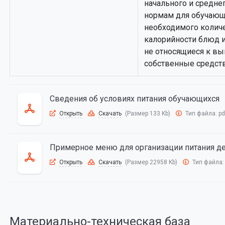
начального и средне
нормам для обучающи
необходимого колич
калорийности блюд 
не относящиеся к в
собственные средст
Сведения об условиях питания обучающихся
Открыть
Скачать
(Размер 133 Kb)
Тип файла:
pd
Примерное меню для организации питания д
Открыть
Скачать
(Размер 22958 Kb)
Тип файла
Материально-техническая база